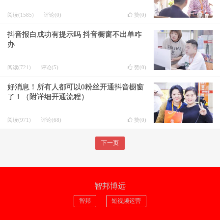
阅读(1585)
评论(0)
赞(
0
)
抖音报白成功有提示吗 抖音橱窗不出单咋
办
阅读(721)
评论(5)
赞(
0
)
好消息！所有人都可以0粉丝开通抖音橱窗
了！（附详细开通流程）
阅读(971)
评论(68)
赞(
0
)
下一页
智邦博远
智邦
短视频运营