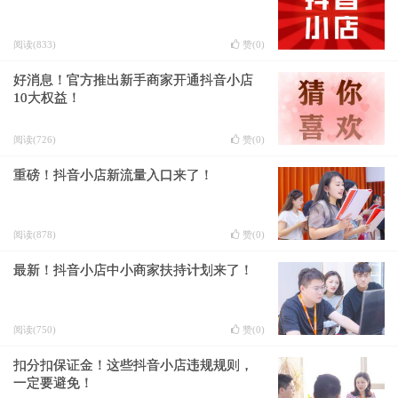
阅读(833)
赞(
0
)
好消息！官方推出新手商家开通抖音小店
10大权益！
阅读(726)
赞(
0
)
重磅！抖音小店新流量入口来了！
阅读(878)
赞(
0
)
最新！抖音小店中小商家扶持计划来了！
阅读(750)
赞(
0
)
扣分扣保证金！这些抖音小店违规规则，
一定要避免！