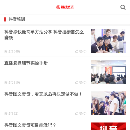
抖音培训
抖音挣钱最简单方法分享 抖音挂橱窗怎么
赚钱
阅读(1548)
赞(
0
)
直播复盘细节实操手册
阅读(2110)
赞(
0
)
抖音图文带货，看完以后再决定做不做！
阅读(992)
赞(
0
)
抖音图文带货项目能做吗？