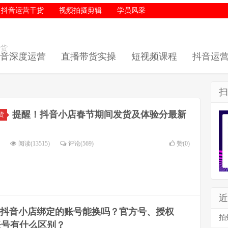
抖音运营干货
视频拍摄剪辑
学员风采
干货
音深度运营
直播带货实操
短视频课程
抖音运
扫
提醒！抖音小店春节期间发货及体验分最新
货
阅读(13515)
评论(569)
赞(
0
)
近
抖音小店绑定的账号能换吗？官方号、授权
拍
账号有什么区别？