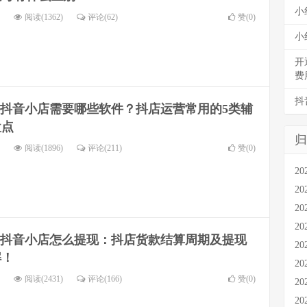
小
阅读(1362)
评论(62)
赞(
0
)
小
开
费
抖
抖音小店需要哪些软件？抖店运营常用的5类辅
盘点
归
阅读(1896)
评论(211)
赞(
0
)
20
20
20
20
抖音小店怎么提现：抖店货款结算周期及提现
20
解！
20
阅读(2431)
评论(166)
赞(
0
)
20
20