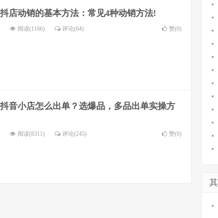
抖店动销的基本方法：常见4种动销方法!
阅读(1166)
评论(64)
赞(
0
)
抖音小店怎么出单？选爆品，多品出单实操方
阅读(8311)
评论(245)
赞(
0
)
其