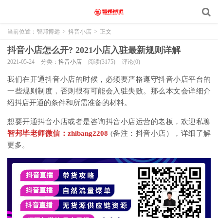
当前位置：
智邦博远
>
抖音小店
>
正文
抖音小店怎么开? 2021小店入驻最新规则详解
2021-05-24
分类：
抖音小店
阅读(3175)
评论(0)
我们在开通抖音小店的时候，必须要严格遵守抖音小店平台的
一些规则制度，否则很有可能会入驻失败。那么本文会详细介
绍抖店开通的条件和所需准备的材料。
想要开通抖音小店或者是咨询抖音小店运营的老板，欢迎私聊
智邦毕老师微信：zhibang2208
(备注：抖音小店），详细了解
更多。