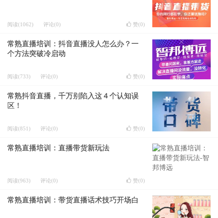
阅读(1062)
评论(0)
赞(
0
)
常熟直播培训：抖音直播没人怎么办？一
个方法突破冷启动
阅读(733)
评论(0)
赞(
0
)
常熟抖音直播，千万别陷入这４个认知误
区！
阅读(851)
评论(0)
赞(
0
)
常熟直播培训：直播带货新玩法
阅读(963)
评论(0)
赞(
0
)
常熟直播培训：带货直播话术技巧开场白